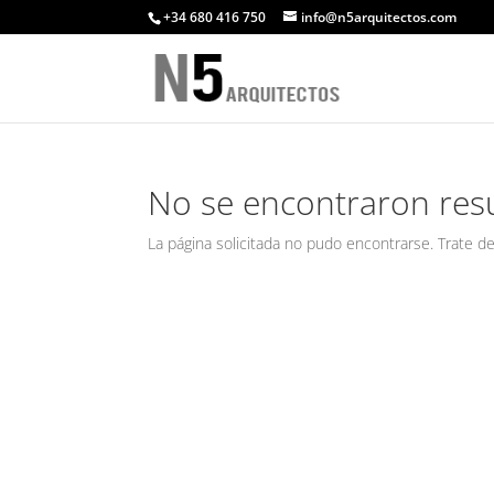
+34 680 416 750
info@n5arquitectos.com
No se encontraron res
La página solicitada no pudo encontrarse. Trate de