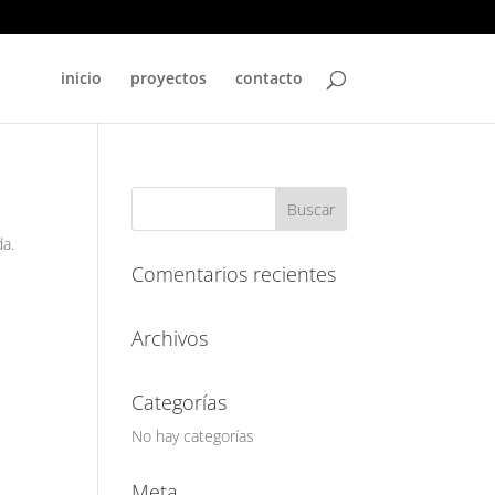
inicio
proyectos
contacto
da.
Comentarios recientes
Archivos
Categorías
No hay categorías
Meta