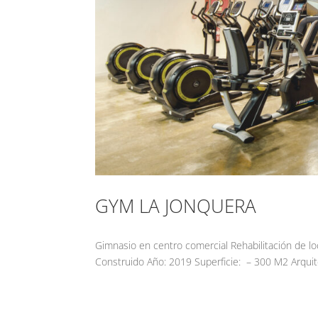
GYM LA JONQUERA
Gimnasio en centro comercial Rehabilitación de lo
Construido Año: 2019 Superficie: – 300 M2 Arquite